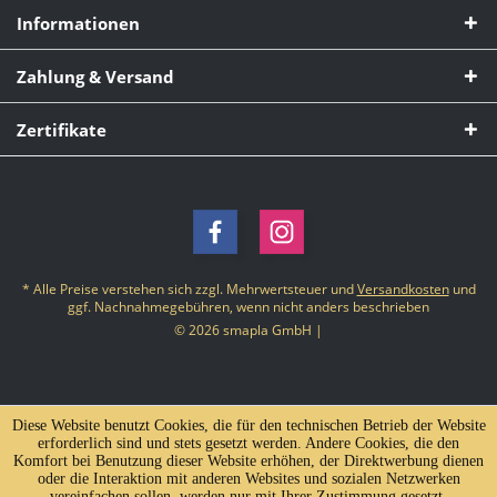
Informationen
Zahlung & Versand
Zertifikate
* Alle Preise verstehen sich zzgl. Mehrwertsteuer und
Versandkosten
und
ggf. Nachnahmegebühren, wenn nicht anders beschrieben
© 2026 smapla GmbH |
Diese Website benutzt Cookies, die für den technischen Betrieb der Website
erforderlich sind und stets gesetzt werden. Andere Cookies, die den
Komfort bei Benutzung dieser Website erhöhen, der Direktwerbung dienen
oder die Interaktion mit anderen Websites und sozialen Netzwerken
vereinfachen sollen, werden nur mit Ihrer Zustimmung gesetzt.