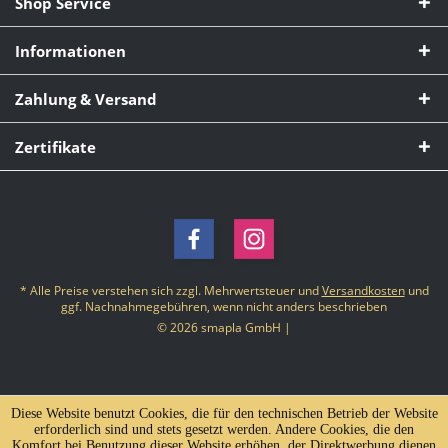
Shop Service
Informationen
Zahlung & Versand
Zertifikate
* Alle Preise verstehen sich zzgl. Mehrwertsteuer und
Versandkosten
und
ggf. Nachnahmegebühren, wenn nicht anders beschrieben
© 2026 smapla GmbH |
Diese Website benutzt Cookies, die für den technischen Betrieb der Website
erforderlich sind und stets gesetzt werden. Andere Cookies, die den
Komfort bei Benutzung dieser Website erhöhen, der Direktwerbung dienen