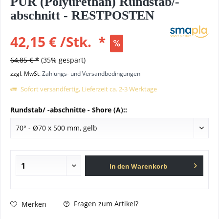
PUR (Polyurethan) Rundstab/-
abschnitt - RESTPOSTEN
42,15 €
/
Stk.
*
64,85 € *
(35% gespart)
zzgl. MwSt.
Zahlungs- und Versandbedingungen
Sofort versandfertig, Lieferzeit ca. 2-3 Werktage
Rundstab/ -abschnitte - Shore (A)::
In den
Warenkorb
Fragen zum Artikel?
Merken