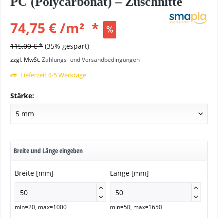
PC (Polycarbonat) – Zuschnitte
74,75 €
/
m²
*
115,00 € *
(35% gespart)
zzgl. MwSt.
Zahlungs- und Versandbedingungen
Lieferzeit 4-5 Werktage
Stärke:
Breite und Länge eingeben
Breite [mm]
Länge [mm]




min=20, max=1000
min=50, max=1650