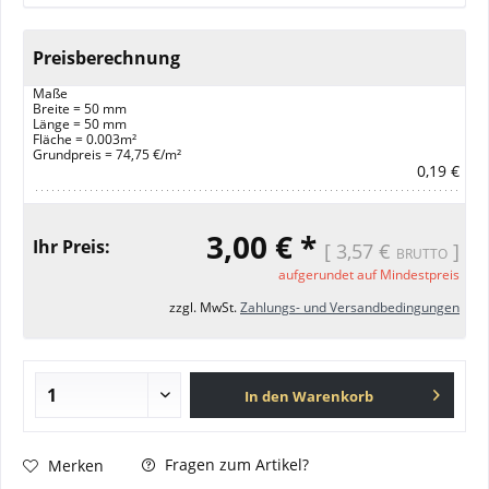
Preisberechnung
Maße
Breite = 50 mm
Länge = 50 mm
Fläche = 0.003m²
Grundpreis = 74,75 €/m²
0,19 €
3,00 € *
Ihr Preis:
[
3,57 €
]
BRUTTO
aufgerundet auf Mindestpreis
zzgl. MwSt.
Zahlungs- und Versandbedingungen
In den Warenkorb
Fragen zum Artikel?
Merken