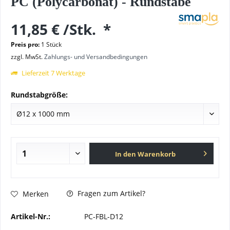
PC (Polycarbonat) - Rundstäbe
11,85 €
/
Stk.
*
Preis pro:
1 Stück
zzgl. MwSt.
Zahlungs- und Versandbedingungen
Lieferzeit 7 Werktage
Rundstabgröße:
In den
Warenkorb
Fragen zum Artikel?
Merken
Artikel-Nr.:
PC-FBL-D12